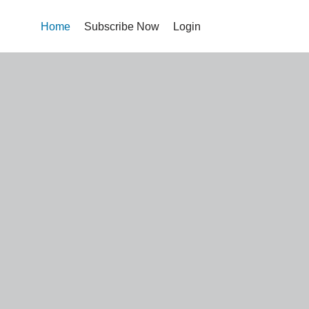
Home
Subscribe Now
Login