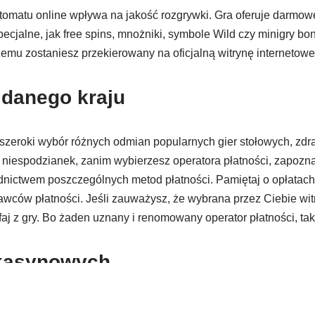
omatu online wpływa na jakość rozgrywki. Gra oferuje darmowe
cjalne, jak free spins, mnożniki, symbole Wild czy minigry bon
zemu zostaniesz przekierowany na oficjalną witrynę internetow
 danego kraju
zeroki wybór różnych odmian popularnych gier stołowych, zdrape
h niespodzianek, zanim wybierzesz operatora płatności, zapozna
nictwem poszczególnych metod płatności. Pamiętaj o opłatach 
awców płatności. Jeśli zauważysz, że wybrana przez Ciebie wi
ofaj z gry. Bo żaden uznany i renomowany operator płatności, tak
 kasynowych
przetestowane prawdziwymi pieniędzmi. Testowaliśmy każde ka