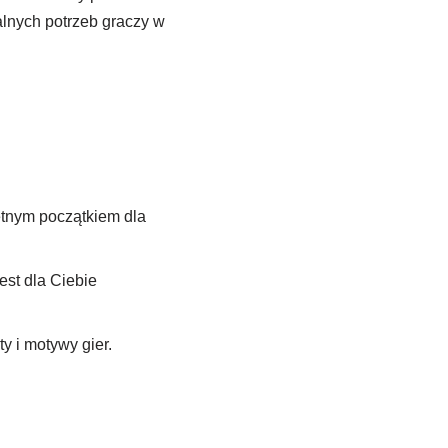
alnych potrzeb graczy w
etnym początkiem dla
est dla Ciebie
y i motywy gier.