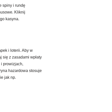
 spiny i rundę
usowe. Kliknij
ego kasyna.
k i loterii. Aby w
j się z zasadami wpłaty
i prowizjach,
tryna hazardowa stosuje
ie jak np.
syno własnymi