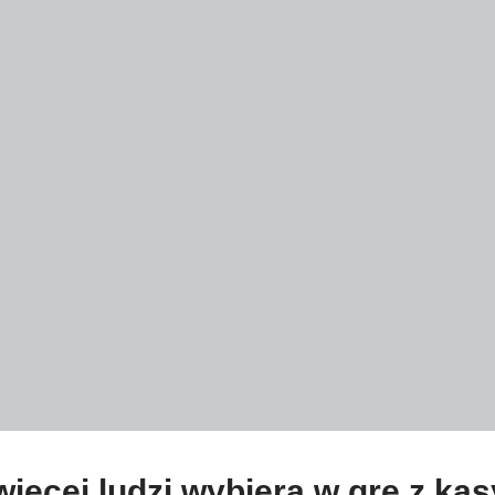
wiecej ludzi wybiera w gre z ka